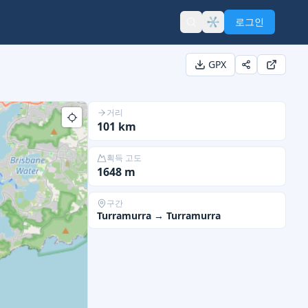
로그인
GPX
거리
101
km
획득 고도
1648
m
구간
Turramurra
→
Turramurra