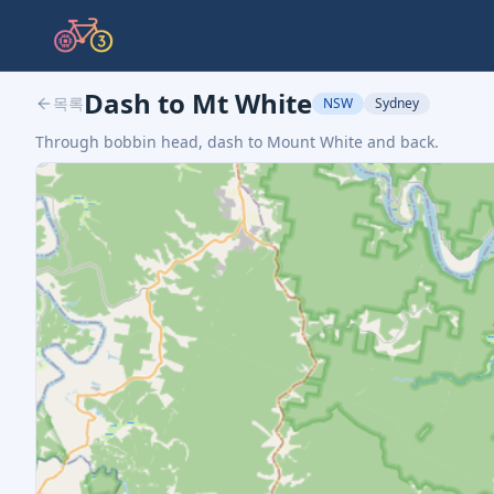
Dash to Mt White
목록
NSW
Sydney
Through bobbin head, dash to Mount White and back.