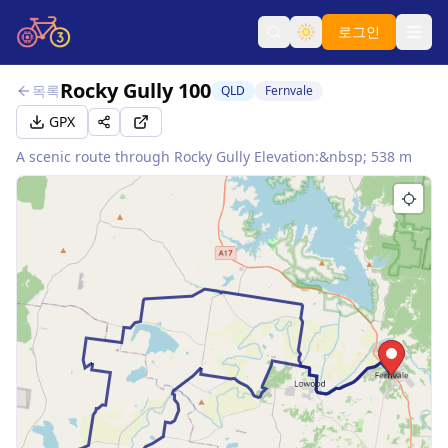
로그인
Rocky Gully 100
목록
QLD
Fernvale
GPX
A scenic route through Rocky Gully Elevation:&nbsp; 538 m