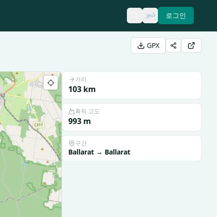
로그인
GPX
거리
103
km
획득 고도
993
m
구간
Ballarat
→
Ballarat