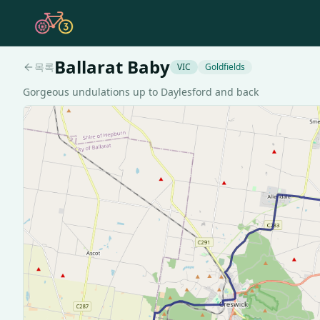
Ballarat Baby
목록
VIC
Goldfields
Gorgeous undulations up to Daylesford and back