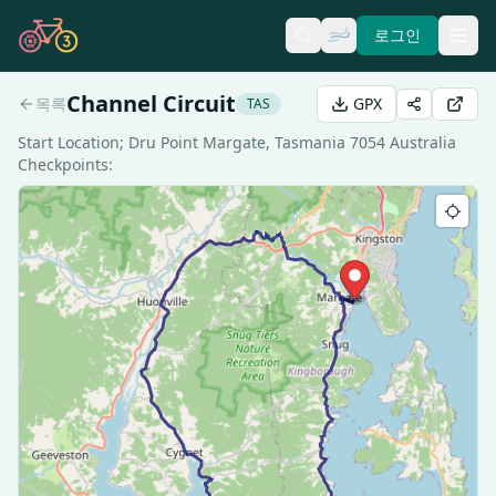
로그인
Channel Circuit
목록
GPX
TAS
Start Location; Dru Point Margate, Tasmania 7054 Australia
Checkpoints: