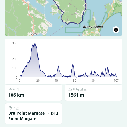
385
200
100
0
0
20
40
60
80
107
거리
획득 고도
106
km
1561
m
구간
Dru Point Margate
→
Dru
Point Margate