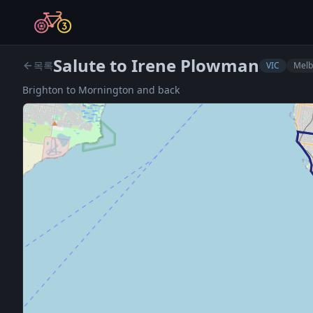
Salute to Irene Plowman
목록
VIC
Melb
Brighton to Mornington and back