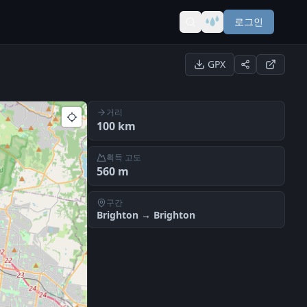
로그인
GPX
거리
100
km
획득 고도
560
m
구간
Brighton
→
Brighton