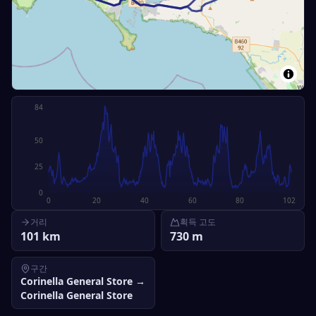
84
50
25
0
0
20
40
60
80
102
거리
획득 고도
101
km
730
m
구간
Corinella General Store
→
Corinella General Store