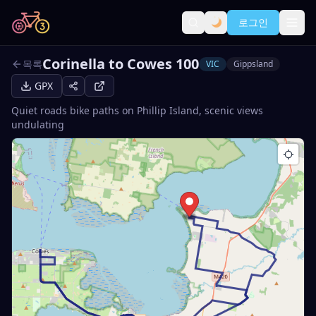
로그인
Corinella to Cowes 100
목록
VIC
Gippsland
GPX
Quiet roads bike paths on Phillip Island, scenic views
undulating