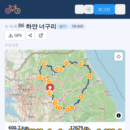
로그인
🏁
하얀 너구리
목록
경기
SR-600
GPX
장성준
11
14
10
13
12
9
15
16
17
18
19
1
8
2
3
4
7
5
6
거리
획득 고도
600.7
km
12679
m
1215