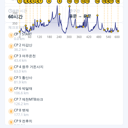
1
2
3
4
5
6
7
8
9
10
11
12
13
14
15
16
17
18
제한 시간
구간
700
용문
→
용문
60시간
350
체크포인트
0
CP 1 START
1
0
60
120
180
240
300
360
420
480
540
600
0.0
km
CP 2 마감산
2
36.2
km
CP 3 여주온천
3
43.4
km
CP 4 원주 거돈사지
4
63.0
km
CP 5 황산사
5
81.9
km
CP 6 박달재
6
106.6
km
CP 7 제천MTB파크
7
126.2
km
CP 8 뱃재
8
177.1
km
CP 9 전후치
9
241.5
km