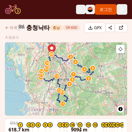
로그인
🏁
충청낙타
목록
GPX
충남
SR-600
원광식
20
1
2
3
19
18
5
4
17
16
7
15
13
14
6
8
9
12
10
11
722.5
거리
획득 고도
1
2
3
4
5
6
7
8
9
10
11
12
13
14
15
16
17
18
19
20
618.7
km
9094
m