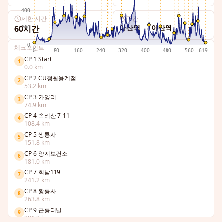
400
제한 시간
구간
아산역
→
아산역
60시간
200
0
체크포인트
0
80
160
240
320
400
480
560
619
CP 1 Start
1
0.0
km
CP 2 CU청원용계점
2
53.2
km
CP 3 가양리
3
74.9
km
CP 4 속리산 7-11
4
108.4
km
CP 5 쌍룡사
5
151.8
km
CP 6 양지보건소
6
181.0
km
CP 7 회남119
7
241.2
km
CP 8 황룡사
8
263.8
km
CP 9 곤룡터널
9
281.2
km