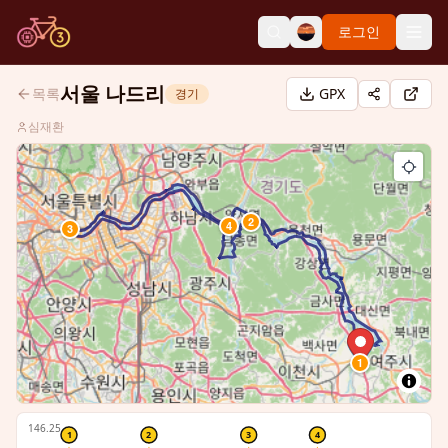
로그인
서울 나드리
목록
GPX
경기
심재환
2
4
3
1
146.25
1
2
3
4