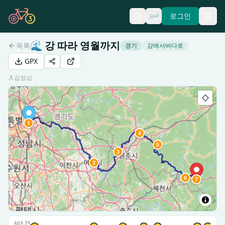
로그인
🌊
강 따라 영월까지
목록
경기
강에서바다로
GPX
김영삼
1
4
5
3
2
6
7
603.75