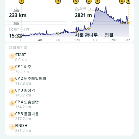
1
2
3
4
5
6
7
거리
획득 고도
400
233
km
2821
m
200
제한 시간
구간
서울 광나루
→
영월
15:32
0
0
40
80
120
160
200
232
체크포인트
START
1
0.0
km
CP 1 여주
2
79.2
km
CP 2 원주레일파크
3
117.8
km
CP 3 횡성역
4
145.7
km
CP 4 안흥찐빵
5
164.2
km
CP 5 들골마을
6
217.2
km
FINISH
7
231.2
km