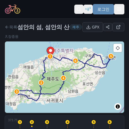
로그인
섬안의 섬, 섬안의 산
목록
GPX
제주
장중원
5
1
6
4
2
3
1373.75
1
2
3
4
5
6