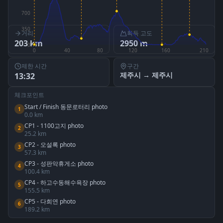
700
350
거리
획득 고도
203
km
2950
m
0
0
40
80
120
160
210
제한 시간
구간
제주시
→
제주시
13:32
체크포인트
Start / Finish 동문로터리 photo
1
0.0
km
CP1 - 1100고지 photo
2
25.2
km
CP2 - 오설록 photo
3
57.3
km
CP3 - 성판악휴게소 photo
4
100.4
km
CP4 - 하고수동해수욕장 photo
5
155.5
km
CP5 - 다희연 photo
6
189.2
km