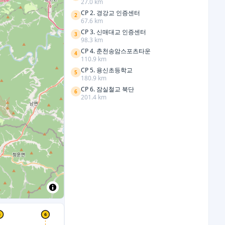
27.0
km
CP 2. 경강교 인증센터
2
67.6
km
CP 3. 신매대교 인증센터
3
98.3
km
CP 4. 춘천송암스포츠타운
4
110.9
km
CP 5. 용신초등학교
5
180.9
km
CP 6. 잠실철교 북단
6
201.4
km
5
6