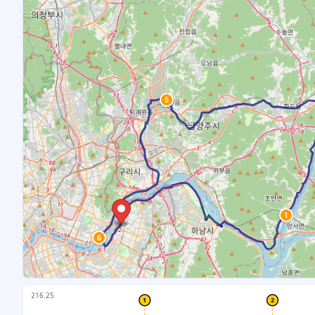
5
1
6
216.25
1
2