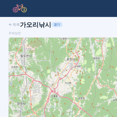
가오리낚시
목록
경기
박상민