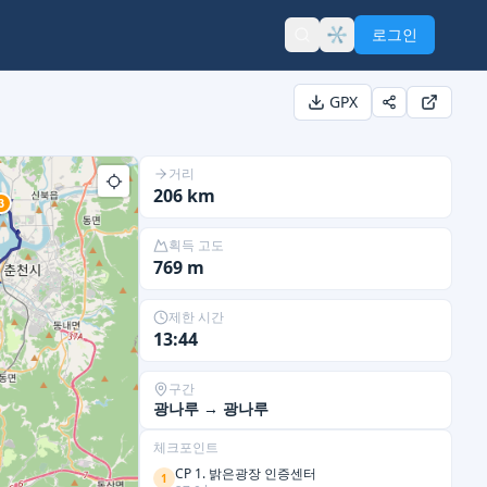
로그인
GPX
거리
206
km
3
획득 고도
769
m
제한 시간
13:44
구간
광나루
→
광나루
체크포인트
CP 1. 밝은광장 인증센터
1