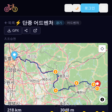
로그인
⚡
단종 어드벤처
목록
경기
어드벤처
GPX
조승현
1
2
5
6
7
8
9
10
11
3
4
거리
획득 고도
218
km
3048
m
748.75