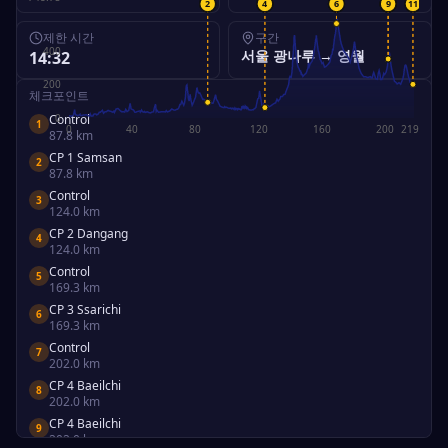
1
2
3
4
5
6
7
8
9
10
11
제한 시간
구간
400
서울 광나루
→
영월
14:32
200
체크포인트
0
Control
1
0
40
80
120
160
200
219
87.8
km
CP 1 Samsan
2
87.8
km
Control
3
124.0
km
CP 2 Dangang
4
124.0
km
Control
5
169.3
km
CP 3 Ssarichi
6
169.3
km
Control
7
202.0
km
CP 4 Baeilchi
8
202.0
km
CP 4 Baeilchi
9
202.0
km