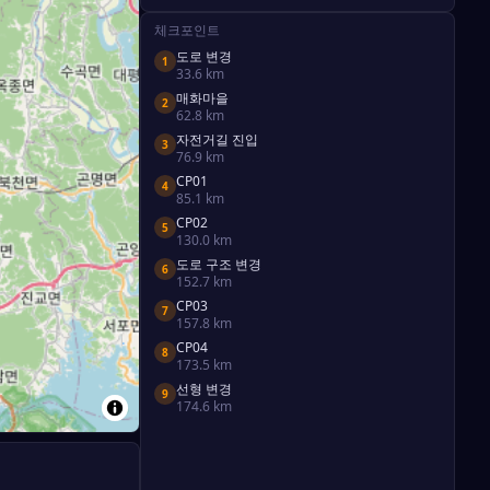
체크포인트
도로 변경
1
33.6
km
매화마을
2
62.8
km
자전거길 진입
3
76.9
km
CP01
4
85.1
km
CP02
5
130.0
km
도로 구조 변경
6
152.7
km
CP03
7
157.8
km
CP04
8
173.5
km
선형 변경
9
174.6
km