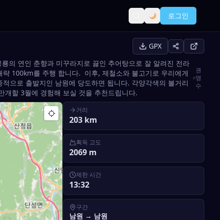
로그인
GPX
 이몽룡의 연인 춘향과 미꾸라지로 끓인 추어탕으로 잘 알려진 전라
권
 100km를 주행 합니다. 이후, 제철소와 불고기로 우리에게
영
종적으로 출발지인 남원에 당도하면 됩니다. 각양각색의 볼거리
수
 만개할 3월에 경험해 보실 것을 추천드립니다.
거리
203
km
획득 고도
2069
m
제한 시간
13:32
구간
남원
→
남원