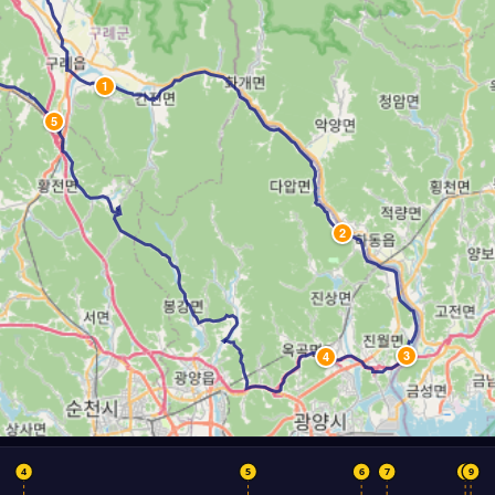
1
5
2
3
4
4
5
6
7
8
9