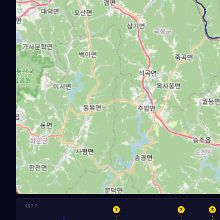
482.5
1
2
3